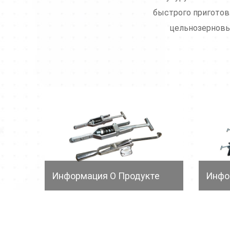
быстрого приготовл
цельнозерновы
Информация О Продукте
Инфо