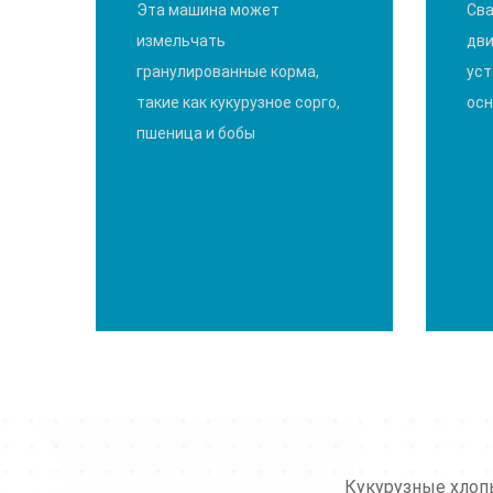
Эта машина может
Сва
измельчать
дви
гранулированные корма,
уст
такие как кукурузное сорго,
осн
пшеница и бобы
Кукурузные хлопь