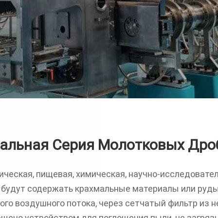
альная Серия Молотковых Дро
еская, пищевая, химическая, научно-исследовател
будут содержать крахмальные материалы или руды
ного воздушного потока, через сетчатый фильтр из
ащено устройством для поглощения пыли, не загря