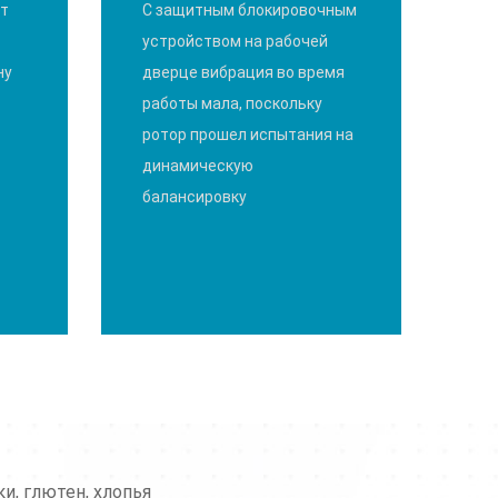
ет
С защитным блокировочным
устройством на рабочей
ну
дверце вибрация во время
работы мала, поскольку
ротор прошел испытания на
динамическую
балансировку
и, глютен, хлопья