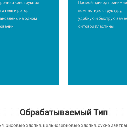
рочная конструкция:
Прямой привод принима
гатель и ротор
компактную структуру,
ановлены на одном
удобную и быструю заме
овании
ситовой пластины
Обрабатываемый Тип
я, рисовые хлопья, цельнозерновые хлопья, сухие завтрак